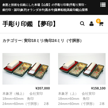
創意と技術を伝統にした本場【山梨】の手彫り印章|手彫り実印・
銀行印・認印|象牙|オランダ水牛|黒水牛|薩摩柘植|高級印鑑|山梨県
0
手彫り印鑑 【夢印】
夢印TOP
カテゴリー:
実印18ミリ/角印24ミリ（寸胴形）
商品一覧
印章の本場 山梨
一級印章彫刻技能士
印鑑の材質
¥207,000
¥158,100
印鑑の種類
本象牙（極上） 会社実印
本象牙（上） 会社実印
18mm×60mm 角印
18mm×60mm 角印
印鑑の書体
24mm×60mm（寸胴形） 2本
24mm×60mm（寸胴形） 2本