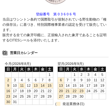
登録番号 第 0 3 6 0 6 号
当店はワシントン条約で国際取引が規制されている野生動物の『種
の保存法』に基づき、特別国際種事業者の認定を受けて販売してい
ます。
販売する全ての象牙印鑑に、正規輸入された象牙であることを証明
するCITESシールを添付いたします。
営業日カレンダー
今月(2026年8月)
翌月(2026年9月)
日
月
火
水
木
金
土
日
月
火
水
木
金
土
1
1
2
3
4
5
2
3
4
5
6
7
8
6
7
8
9
10
11
12
9
10
11
12
13
14
15
13
14
15
16
17
18
19
16
17
18
19
20
21
22
20
21
22
23
24
25
26
23
24
25
26
27
28
29
27
28
29
30
30
31
(
発送業務休日)