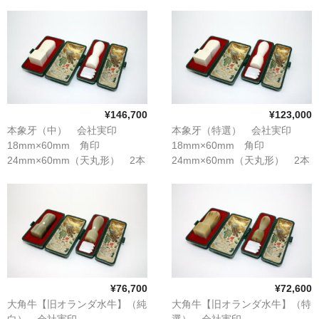
セット
セット
象牙印鑑の種類
印鑑ケース
お客様の声
ご利用案内
¥146,700
¥123,000
お問い合わせ
本象牙（中） 会社実印
本象牙（特選） 会社実印
18mm×60mm 角印
18mm×60mm 角印
24mm×60mm（天丸形） 2本
24mm×60mm（天丸形） 2本
セット
セット
¥76,700
¥72,600
大角牛【旧オランダ水牛】（純
大角牛【旧オランダ水牛】（特
白） 会社実印
選） 会社実印