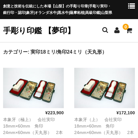
創意と技術を伝統にした本場【山梨】の手彫り印章|手彫り実印・
銀行印・認印|象牙|オランダ水牛|黒水牛|薩摩柘植|高級印鑑|山梨県
0
手彫り印鑑 【夢印】
夢印TOP
カテゴリー:
実印18ミリ/角印24ミリ（天丸形）
商品一覧
印章の本場 山梨
一級印章彫刻技能士
印鑑の材質
¥223,900
¥172,100
印鑑の種類
本象牙（極上） 会社実印
本象牙（上） 会社実印
18mm×60mm 角印
18mm×60mm 角印
印鑑の書体
24mm×60mm（天丸形） 2本
24mm×60mm（天丸形） 2本