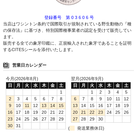
登録番号 第 0 3 6 0 6 号
当店はワシントン条約で国際取引が規制されている野生動物の『種
の保存法』に基づき、特別国際種事業者の認定を受けて販売してい
ます。
販売する全ての象牙印鑑に、正規輸入された象牙であることを証明
するCITESシールを添付いたします。
営業日カレンダー
今月(2026年8月)
翌月(2026年9月)
日
月
火
水
木
金
土
日
月
火
水
木
金
土
1
1
2
3
4
5
2
3
4
5
6
7
8
6
7
8
9
10
11
12
9
10
11
12
13
14
15
13
14
15
16
17
18
19
16
17
18
19
20
21
22
20
21
22
23
24
25
26
23
24
25
26
27
28
29
27
28
29
30
30
31
(
発送業務休日)