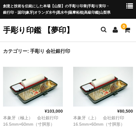
創意と技術を伝統にした本場【山梨】の手彫り印章|手彫り実印・
銀行印・認印|象牙|オランダ水牛|黒水牛|薩摩柘植|高級印鑑|山梨県
0
手彫り印鑑 【夢印】
夢印TOP
カテゴリー:
手彫り 会社銀行印
商品一覧
印章の本場 山梨
一級印章彫刻技能士
印鑑の材質
¥103,000
¥80,500
印鑑の種類
本象牙（極上） 会社銀行印
本象牙（上） 会社銀行印
16.5mm×60mm（寸胴形）
16.5mm×60mm（寸胴形）
印鑑の書体