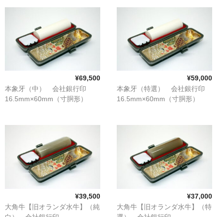
象牙印鑑の種類
印鑑ケース
お客様の声
ご利用案内
¥69,500
¥59,000
お問い合わせ
本象牙（中） 会社銀行印
本象牙（特選） 会社銀行印
16.5mm×60mm（寸胴形）
16.5mm×60mm（寸胴形）
¥39,500
¥37,000
大角牛【旧オランダ水牛】（純
大角牛【旧オランダ水牛】（特
白） 会社銀行印
選） 会社銀行印