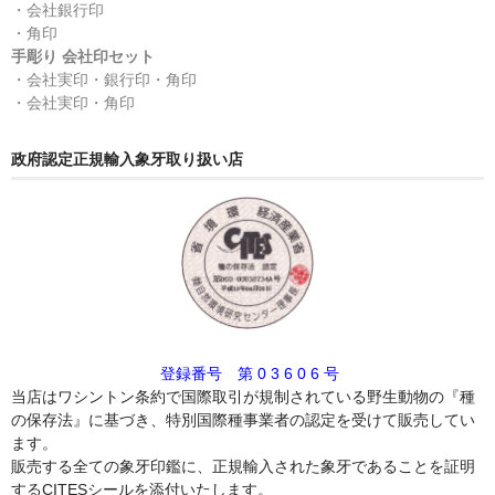
・会社銀行印
・角印
手彫り 会社印セット
・会社実印・銀行印・角印
・会社実印・角印
政府認定正規輸入象牙取り扱い店
登録番号 第 0 3 6 0 6 号
当店はワシントン条約で国際取引が規制されている野生動物の『種
の保存法』に基づき、特別国際種事業者の認定を受けて販売してい
ます。
販売する全ての象牙印鑑に、正規輸入された象牙であることを証明
するCITESシールを添付いたします。