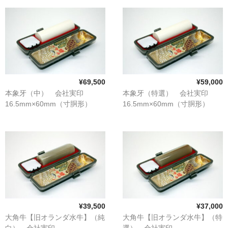
象牙印鑑の種類
印鑑ケース
お客様の声
ご利用案内
¥69,500
¥59,000
お問い合わせ
本象牙（中） 会社実印
本象牙（特選） 会社実印
16.5mm×60mm（寸胴形）
16.5mm×60mm（寸胴形）
¥39,500
¥37,000
大角牛【旧オランダ水牛】（純
大角牛【旧オランダ水牛】（特
白） 会社実印
選） 会社実印