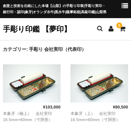
創意と技術を伝統にした本場【山梨】の手彫り印章|手彫り実印・
銀行印・認印|象牙|オランダ水牛|黒水牛|薩摩柘植|高級印鑑|山梨県
0
手彫り印鑑 【夢印】
夢印TOP
カテゴリー:
手彫り 会社実印（代表印）
商品一覧
印章の本場 山梨
一級印章彫刻技能士
印鑑の材質
¥103,000
¥80,500
印鑑の種類
本象牙（極上） 会社実印
本象牙（上） 会社実印
16.5mm×60mm（寸胴形）
16.5mm×60mm（寸胴形）
印鑑の書体