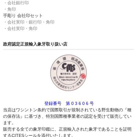
・会社銀行印
・角印
手彫り 会社印セット
・会社実印・銀行印・角印
・会社実印・角印
政府認定正規輸入象牙取り扱い店
登録番号 第 0 3 6 0 6 号
当店はワシントン条約で国際取引が規制されている野生動物の『種
の保存法』に基づき、特別国際種事業者の認定を受けて販売してい
ます。
販売する全ての象牙印鑑に、正規輸入された象牙であることを証明
するCITESシールを添付いたします。