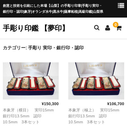
創意と技術を伝統にした本場【山梨】の手彫り印章|手彫り実印・
銀行印・認印|象牙|オランダ水牛|黒水牛|薩摩柘植|高級印鑑|山梨県
0
手彫り印鑑 【夢印】
夢印TOP
カテゴリー:
手彫り 実印・銀行印・認印
商品一覧
印章の本場 山梨
一級印章彫刻技能士
印鑑の材質
¥150,300
¥106,700
印鑑の種類
本象牙（横目） 実印15mm
本象牙（極上） 実印15mm
銀行印13.5mm 認印
銀行印13.5mm 認印
印鑑の書体
10.5mm 3本セット
10.5mm 3本セット