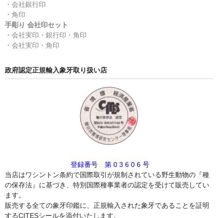
・会社銀行印
・角印
手彫り 会社印セット
・会社実印・銀行印・角印
・会社実印・角印
政府認定正規輸入象牙取り扱い店
登録番号 第 0 3 6 0 6 号
当店はワシントン条約で国際取引が規制されている野生動物の『種
の保存法』に基づき、特別国際種事業者の認定を受けて販売してい
ます。
販売する全ての象牙印鑑に、正規輸入された象牙であることを証明
するCITESシールを添付いたします。