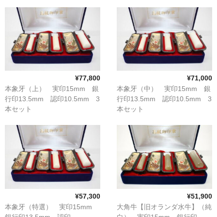
象牙印鑑の種類
印鑑ケース
お客様の声
ご利用案内
¥77,800
¥71,000
お問い合わせ
本象牙（上） 実印15mm 銀
本象牙（中） 実印15mm 銀
行印13.5mm 認印10.5mm 3
行印13.5mm 認印10.5mm 3
本セット
本セット
¥57,300
¥51,900
本象牙（特選） 実印15mm
大角牛【旧オランダ水牛】（純
銀行印13.5mm 認印
白） 実印15mm 銀行印