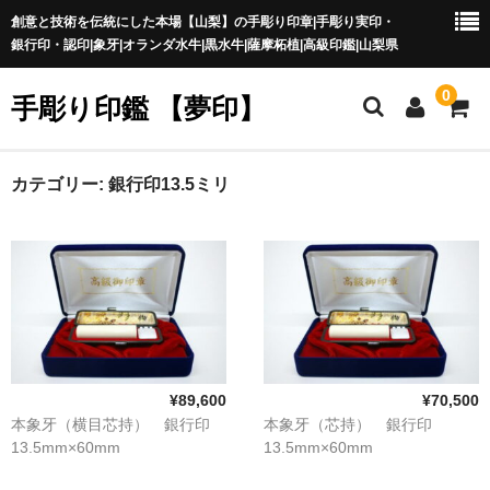
創意と技術を伝統にした本場【山梨】の手彫り印章|手彫り実印・
銀行印・認印|象牙|オランダ水牛|黒水牛|薩摩柘植|高級印鑑|山梨県
0
手彫り印鑑 【夢印】
夢印TOP
カテゴリー:
銀行印13.5ミリ
商品一覧
印章の本場 山梨
一級印章彫刻技能士
印鑑の材質
¥89,600
¥70,500
印鑑の種類
本象牙（横目芯持） 銀行印
本象牙（芯持） 銀行印
13.5mm×60mm
13.5mm×60mm
印鑑の書体