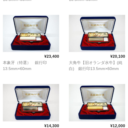
¥23,400
¥20,100
本象牙（特選） 銀行印
大角牛【旧オランダ水牛】(純
13.5mm×60mm
白) 銀行印13.5mm×60mm
¥14,300
¥12,000