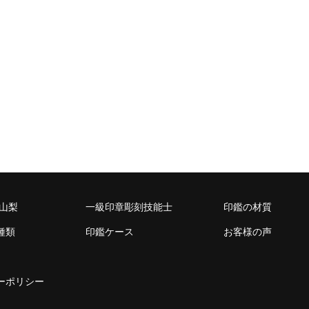
 山梨
一級印章彫刻技能士
印鑑の材質
種類
印鑑ケース
お客様の声
ーポリシー