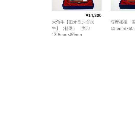
¥14,300
大角牛【旧オランダ水
薩摩柘植 
牛】（特選） 実印
13.5mm×6
13.5mm×60mm