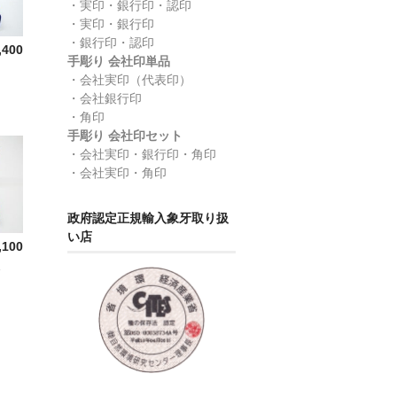
・実印・銀行印・認印
・実印・銀行印
・銀行印・認印
,400
手彫り 会社印単品
印
・会社実印（代表印）
・会社銀行印
・角印
手彫り 会社印セット
・会社実印・銀行印・角印
・会社実印・角印
政府認定正規輸入象牙取り扱
い店
,100
水