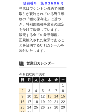
登録番号 第 0 3 6 0 6 号
当店はワシントン条約で国際
取引が規制されている野生動
物の『種の保存法』に基づ
き、特別国際種事業者の認定
を受けて販売しています。
販売する全ての象牙印鑑に、
正規輸入された象牙であるこ
とを証明するCITESシールを
添付いたします。
営業日カレンダー
今月(2026年8月)
日
月
火
水
木
金
土
1
2
3
4
5
6
7
8
9
10
11
12
13
14
15
16
17
18
19
20
21
22
23
24
25
26
27
28
29