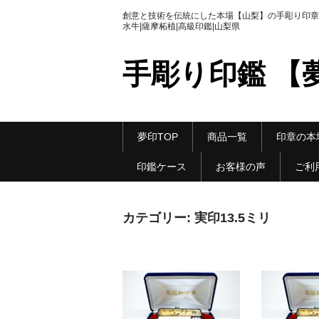
創意と技術を伝統にした本場【山梨】の手彫り印章|
水牛|薩摩柘植|高級印鑑|山梨県
手彫り印鑑 【
夢印TOP
商品一覧
印章の本
印鑑ケース
お客様の声
ご利
カテゴリー:
実印13.5ミリ