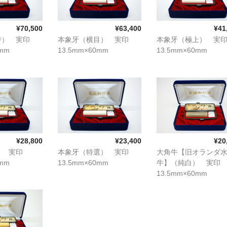
¥70,500
¥63,400
¥41
持） 実印
本象牙（横目） 実印
本象牙（極上） 実
0mm
13.5mm×60mm
13.5mm×60mm
¥28,800
¥23,400
¥20
） 実印
本象牙（特選） 実印
大角牛【旧オランダ
0mm
13.5mm×60mm
牛】（純白） 実印
13.5mm×60mm