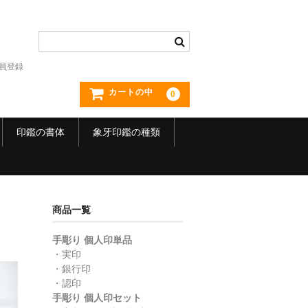
員登録
カートの中
0
印鑑の書体
象牙印鑑の種類
商品一覧
手彫り 個人印単品
・実印
・銀行印
・認印
手彫り 個人印セット