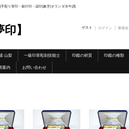
手彫り実印・銀行印・認印|象牙|オランダ水牛|黒
夢印】
ゲスト
ログイン
新規会
場 山梨
一級印章彫刻技能士
印鑑の材質
印鑑の種類
用案内
お問い合わせ